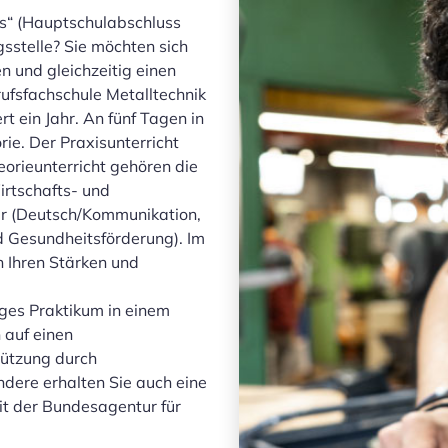
ss“ (Hauptschulabschluss
sstelle? Sie möchten sich
n und gleichzeitig einen
ufsfachschule Metalltechnik
t ein Jahr. An fünf Tagen in
ie. Der Praxisunterricht
eorieunterricht gehören die
irtschafts- und
er (Deutsch/Kommunikation,
nd Gesundheitsförderung). Im
n Ihren Stärken und
iges Praktikum in einem
 auf einen
tützung durch
ere erhalten Sie auch eine
it der Bundesagentur für