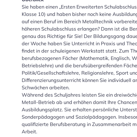
Sie haben einen „Ersten Erweiterten Schulabschlu
Klasse 10) und haben bisher noch keine Ausbildung
auf einen Beruf im Bereich Metalltechnik vorbereite
höheren Schulabschluss erlangen? Dann ist die Ber
genau das Richtige für Sie! Der Bildungsgang dauer
der Woche haben Sie Unterricht in Praxis und Theor
findet in der schuleigenen Werkstatt statt. Zum Th
berufsbezogenen Fächer (Mathematik, Englisch, W
Betriebslehre) und die berufsübergreifenden Fäch
Politik/Gesellschaftslehre, Religionslehre, Sport u
Differenzierungsunterricht können Sie individuell a
Schwächen arbeiten.
Während des Schuljahres leisten Sie ein dreiwöch
Metall-Betrieb ab und erhöhen damit Ihre Chancen
Ausbildungsplatz. Sie erhalten persönliche Unters
Sonderpädagogen und Sozialpädagogen. Insbesond
qualifizierte Berufsberatung in Zusammenarbeit m
Arbeit.