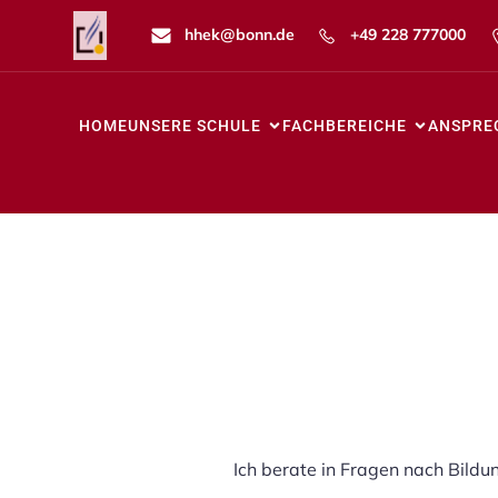
hhek@bonn.de
+49 228 777000
HOME
UNSERE SCHULE
FACHBEREICHE
ANSPRE
Ich berate in Fragen nach Bild